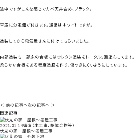
途中ですがこんな感じでカベ天井含め、ブラック。
車庫に分電盤が付きます。通常はホワイトですが。
塗装してから電気屋さんに付けてもらいました。
内部塗装も一部床の合板にはウレタン塗装をトータル5回塗布してます。
柔らかい合板をある程度塗膜を作り、傷つきにくいようにしています。
＜ 前の記事へ
次の記事へ ＞
関連記事
2021.01.14
構造（木工事、躯体金物等）
伏見の家 屋根〜塔屋工事