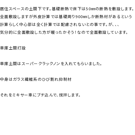
居住スペースの土間下です。基礎断熱で床下は50㎜の断熱を敷設します。
全面敷設しますが外皮計算では基礎周り900㎜しか断熱材があるという
計算らしく中心部は全く計算では配慮されないとの事です。が、、、
気分的に全面敷設した方が暖ったかそう！なので全面敷設しています。
車庫土間打設
車庫土間はスーパークラックノンを入れてもらいました。
中身はガラス繊維系のひび割れ抑制材
それをミキサー車にブチ込んで、撹拌します。