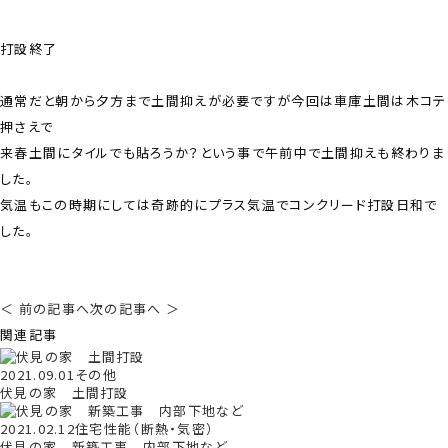
打設終了
通常だと朝から夕方まで土間抑えが必要ですが今回は車庫土間は木コテ
押さえで
来春土間にタイルでも貼ろうか？という事で午前中で土間抑えも終わりま
した。
気温もこの時期にしては奇跡的にプラス気温でコンクリード打設日和で
した。
＜ 前の記事へ
次の記事へ ＞
関連記事
2021.09.01
その他
伏見の家 土間打設
2021.02.12
住宅性能（断熱・気密）
伏見の家 新築工事 内部下地など