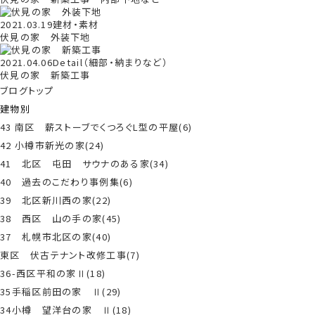
2021.03.19
建材・素材
伏見の家 外装下地
2021.04.06
Detail（細部・納まりなど）
伏見の家 新築工事
ブログトップ
建物別
43 南区 薪ストーブでくつろぐL型の平屋(6)
42 小樽市新光の家(24)
41 北区 屯田 サウナのある家(34)
40 過去のこだわり事例集(6)
39 北区新川西の家(22)
38 西区 山の手の家(45)
37 札幌市北区の家(40)
東区 伏古テナント改修工事(7)
36-西区平和の家Ⅱ(18)
35手稲区前田の家 Ⅱ(29)
34小樽 望洋台の家 Ⅱ(18)