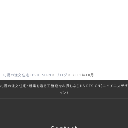
2019.10.03
25小樽 望洋
2019.10.01
24東区の家
台の家
札幌の注文住宅 HS DESIGN
ブログ
2019年10月
札幌の注文住宅・新築を造る工務店をお探しならHS DESIGN（エイチエスデザ
イン）