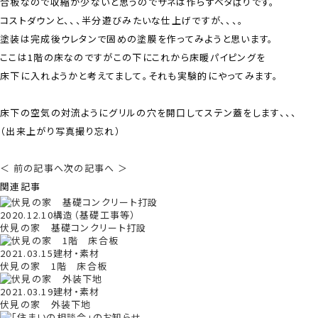
合板なので収縮が少ないと思うのでサネは作らずベタばりです。
コストダウンと、、、半分遊びみたいな仕上げですが、、、。
塗装は完成後ウレタンで固めの塗膜を作ってみようと思います。
ここは1階の床なのですがこの下にこれから床暖パイピングを
床下に入れようかと考えてまして。それも実験的にやってみます。
床下の空気の対流ようにグリルの穴を開口してステン蓋をします、、、
（出来上がり写真撮り忘れ）
＜ 前の記事へ
次の記事へ ＞
関連記事
2020.12.10
構造（基礎工事等）
伏見の家 基礎コンクリート打設
2021.03.15
建材・素材
伏見の家 1階 床合板
2021.03.19
建材・素材
伏見の家 外装下地