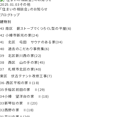
2025.01.03
その他
「住まいの相談会」のお知らせ
ブログトップ
建物別
43 南区 薪ストーブでくつろぐL型の平屋(6)
42 小樽市新光の家(24)
41 北区 屯田 サウナのある家(34)
40 過去のこだわり事例集(6)
39 北区新川西の家(22)
38 西区 山の手の家(45)
37 札幌市北区の家(40)
東区 伏古テナント改修工事(7)
36-西区平和の家Ⅱ(18)
35手稲区前田の家 Ⅱ(29)
34小樽 望洋台の家 Ⅱ(18)
33新琴似の家 Ⅱ(23)
32西野の家 Ⅱ(18)
31花川の家Ⅱ(20)