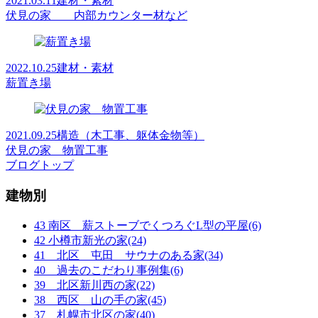
2021.03.11
建材・素材
伏見の家 内部カウンター材など
2022.10.25
建材・素材
薪置き場
2021.09.25
構造（木工事、躯体金物等）
伏見の家 物置工事
ブログトップ
建物別
43 南区 薪ストーブでくつろぐL型の平屋(6)
42 小樽市新光の家(24)
41 北区 屯田 サウナのある家(34)
40 過去のこだわり事例集(6)
39 北区新川西の家(22)
38 西区 山の手の家(45)
37 札幌市北区の家(40)