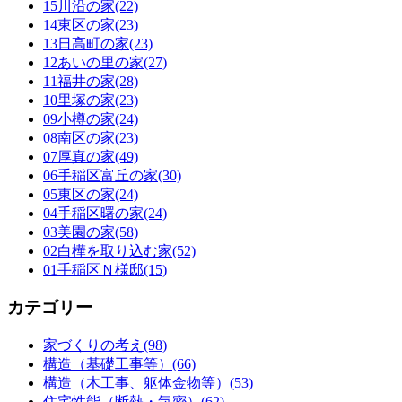
15川沿の家(22)
14東区の家(23)
13日高町の家(23)
12あいの里の家(27)
11福井の家(28)
10里塚の家(23)
09小樽の家(24)
08南区の家(23)
07厚真の家(49)
06手稲区富丘の家(30)
05東区の家(24)
04手稲区曙の家(24)
03美園の家(58)
02白樺を取り込む家(52)
01手稲区Ｎ様邸(15)
カテゴリー
家づくりの考え(98)
構造（基礎工事等）(66)
構造（木工事、躯体金物等）(53)
住宅性能（断熱・気密）(62)