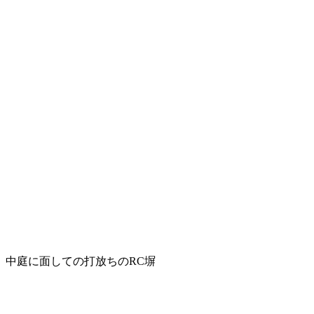
中庭に面しての打放ちのRC塀