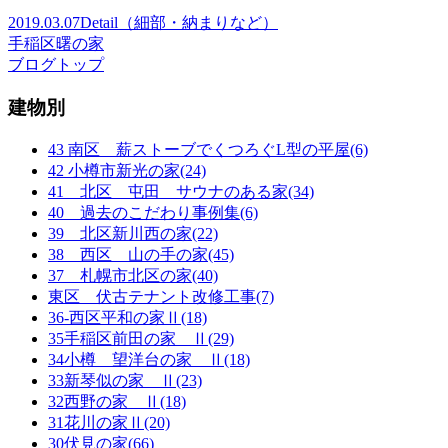
2019.03.07
Detail（細部・納まりなど）
手稲区曙の家
ブログトップ
建物別
43 南区 薪ストーブでくつろぐL型の平屋(6)
42 小樽市新光の家(24)
41 北区 屯田 サウナのある家(34)
40 過去のこだわり事例集(6)
39 北区新川西の家(22)
38 西区 山の手の家(45)
37 札幌市北区の家(40)
東区 伏古テナント改修工事(7)
36-西区平和の家Ⅱ(18)
35手稲区前田の家 Ⅱ(29)
34小樽 望洋台の家 Ⅱ(18)
33新琴似の家 Ⅱ(23)
32西野の家 Ⅱ(18)
31花川の家Ⅱ(20)
30伏見の家(66)