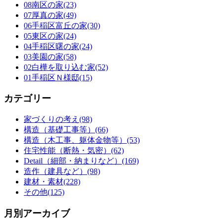
08南区の家(23)
07厚真の家(49)
06手稲区富丘の家(30)
05東区の家(24)
04手稲区曙の家(24)
03美園の家(58)
02白樺を取り込む家(52)
01手稲区Ｎ様邸(15)
カテゴリー
家づくりの考え(98)
構造（基礎工事等）(66)
構造（木工事、躯体金物等）(53)
住宅性能（断熱・気密）(62)
Detail（細部・納まりなど）(169)
造作（建具など）(98)
建材・素材(228)
その他(125)
月別アーカイブ