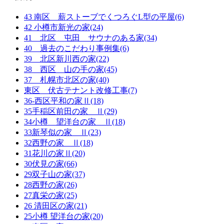
43 南区 薪ストーブでくつろぐL型の平屋(6)
42 小樽市新光の家(24)
41 北区 屯田 サウナのある家(34)
40 過去のこだわり事例集(6)
39 北区新川西の家(22)
38 西区 山の手の家(45)
37 札幌市北区の家(40)
東区 伏古テナント改修工事(7)
36-西区平和の家Ⅱ(18)
35手稲区前田の家 Ⅱ(29)
34小樽 望洋台の家 Ⅱ(18)
33新琴似の家 Ⅱ(23)
32西野の家 Ⅱ(18)
31花川の家Ⅱ(20)
30伏見の家(66)
29双子山の家(37)
28西野の家(26)
27真栄の家(25)
26 清田区の家(21)
25小樽 望洋台の家(20)