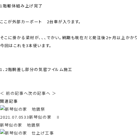
1階躯体組み上げ完了
ここが外部カーポート 2台車が入ります。
そこに掛かる梁材が、、、でかい。納期も現在だと発注後2ヶ月以上かかり
今回はこれを3本使います。
1、2階胴差し部分の気密フイルム施工
＜ 前の記事へ
次の記事へ ＞
関連記事
2021.07.05
33新琴似の家 Ⅱ
新琴似の家 地鎮祭