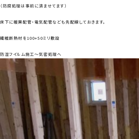
（防腐処理は事前に済ませてます）
床下に暖房配管・電気配管なども先配線しておきます。
繊維断熱材を100+50ミリ敷設
防湿フイルム施工〜気密処理へ