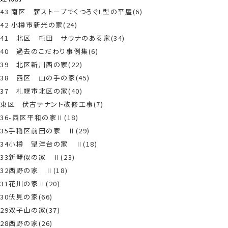
43 南区 薪ストーブでくつろぐL型の平屋(6)
42 小樽市新光の家(24)
41 北区 屯田 サウナのある家(34)
40 過去のこだわり事例集(6)
39 北区新川西の家(22)
38 西区 山の手の家(45)
37 札幌市北区の家(40)
東区 伏古テナント改修工事(7)
36-西区平和の家Ⅱ(18)
35手稲区前田の家 Ⅱ(29)
34小樽 望洋台の家 Ⅱ(18)
33新琴似の家 Ⅱ(23)
32西野の家 Ⅱ(18)
31花川の家Ⅱ(20)
30伏見の家(66)
29双子山の家(37)
28西野の家(26)