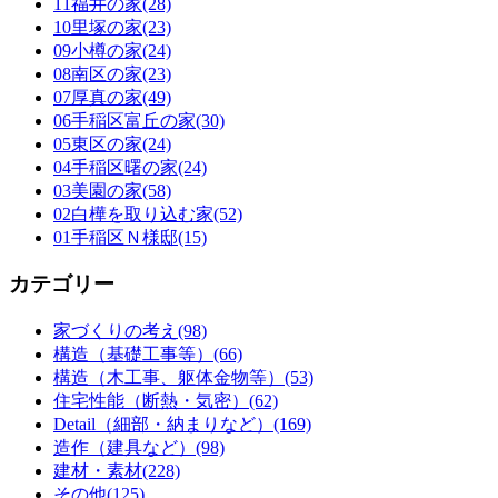
11福井の家(28)
10里塚の家(23)
09小樽の家(24)
08南区の家(23)
07厚真の家(49)
06手稲区富丘の家(30)
05東区の家(24)
04手稲区曙の家(24)
03美園の家(58)
02白樺を取り込む家(52)
01手稲区Ｎ様邸(15)
カテゴリー
家づくりの考え(98)
構造（基礎工事等）(66)
構造（木工事、躯体金物等）(53)
住宅性能（断熱・気密）(62)
Detail（細部・納まりなど）(169)
造作（建具など）(98)
建材・素材(228)
その他(125)