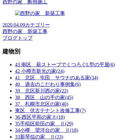
西野の家 断熱施工
2020.04.09
カテゴリー
西野の家 新築工事
ブログトップ
建物別
43 南区 薪ストーブでくつろぐL型の平屋(6)
42 小樽市新光の家(24)
41 北区 屯田 サウナのある家(34)
40 過去のこだわり事例集(6)
39 北区新川西の家(22)
38 西区 山の手の家(45)
37 札幌市北区の家(40)
東区 伏古テナント改修工事(7)
36-西区平和の家Ⅱ(18)
35手稲区前田の家 Ⅱ(29)
34小樽 望洋台の家 Ⅱ(18)
33新琴似の家 Ⅱ(23)