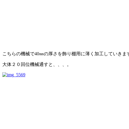
こちらの機械で40㎜の厚さを飾り棚用に薄く加工していきま
大体２０回位機械通すと、、、。