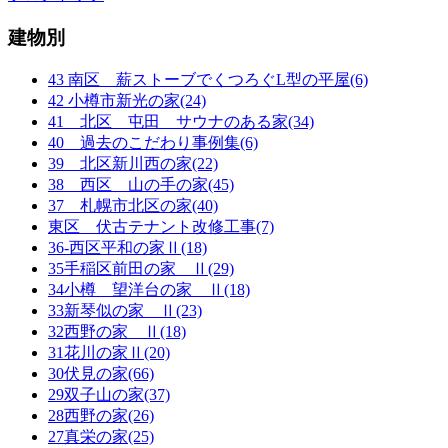
建物別
43 南区 薪ストーブでくつろぐL型の平屋(6)
42 小樽市新光の家(24)
41 北区 屯田 サウナのある家(34)
40 過去のこだわり事例集(6)
39 北区新川西の家(22)
38 西区 山の手の家(45)
37 札幌市北区の家(40)
東区 伏古テナント改修工事(7)
36-西区平和の家Ⅱ(18)
35手稲区前田の家 Ⅱ(29)
34小樽 望洋台の家 Ⅱ(18)
33新琴似の家 Ⅱ(23)
32西野の家 Ⅱ(18)
31花川の家Ⅱ(20)
30伏見の家(66)
29双子山の家(37)
28西野の家(26)
27真栄の家(25)