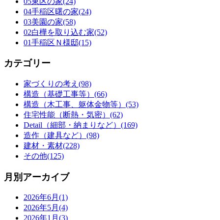
05東区の家(24)
04手稲区曙の家(24)
03美園の家(58)
02白樺を取り込む家(52)
01手稲区Ｎ様邸(15)
カテゴリー
家づくりの考え(98)
構造（基礎工事等）(66)
構造（木工事、躯体金物等）(53)
住宅性能（断熱・気密）(62)
Detail（細部・納まりなど）(169)
造作（建具など）(98)
建材・素材(228)
その他(125)
月別アーカイブ
2026年6月(1)
2026年5月(4)
2026年1月(3)