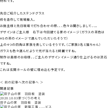
材料です。
先日ご紹介したステンドグラス
枠を造作して現場搬入。
お施主様と先日現場で打ち合わせの際、、、色々お聞きしまして、、。
デザインはご主人様 右下は今回建てる家のイメージ（ガラスの茶色は
HSの茶のイメージで選んでいただいたそうで）
上の4つの四角は家族を表しているそうです。（ご家族3名と猫ちゃん）
ガラスも色々選んだようで光が当たると綺麗ですね。
制作は奥様のお母様、、ご主人のデザインイメージ通り仕上げるのは流石
ですね。
これは玄関ホールの壁に埋め込む予定です。
＜ 前の記事へ
次の記事へ ＞
関連記事
2020.10.03
家づくりの考え
双子山の家 羽目板 塗装