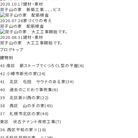
2020.10.17
建材・素材
双子山の家 新築工事 、、、ビス
2020.07.28
家づくりの考え
双子山の家 配筋検査
2020.08.31
建材・素材
双子山の家 大工工事開始です。
ブログトップ
建物別
43 南区 薪ストーブでくつろぐL型の平屋(6)
42 小樽市新光の家(24)
41 北区 屯田 サウナのある家(34)
40 過去のこだわり事例集(6)
39 北区新川西の家(22)
38 西区 山の手の家(45)
37 札幌市北区の家(40)
東区 伏古テナント改修工事(7)
36-西区平和の家Ⅱ(18)
35手稲区前田の家 Ⅱ(29)