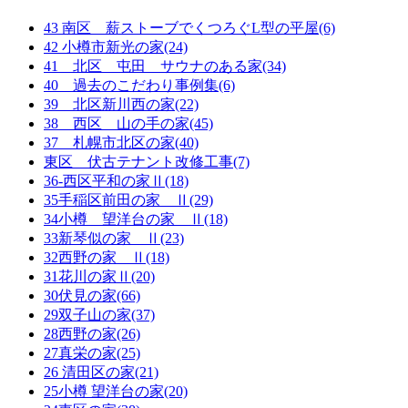
43 南区 薪ストーブでくつろぐL型の平屋(6)
42 小樽市新光の家(24)
41 北区 屯田 サウナのある家(34)
40 過去のこだわり事例集(6)
39 北区新川西の家(22)
38 西区 山の手の家(45)
37 札幌市北区の家(40)
東区 伏古テナント改修工事(7)
36-西区平和の家Ⅱ(18)
35手稲区前田の家 Ⅱ(29)
34小樽 望洋台の家 Ⅱ(18)
33新琴似の家 Ⅱ(23)
32西野の家 Ⅱ(18)
31花川の家Ⅱ(20)
30伏見の家(66)
29双子山の家(37)
28西野の家(26)
27真栄の家(25)
26 清田区の家(21)
25小樽 望洋台の家(20)