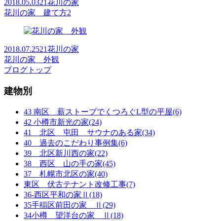
2018.05.03
21花川の家
花川の家 建て方2
2018.07.25
21花川の家
花川の家 外観
ブログトップ
建物別
43 南区 薪ストーブでくつろぐL型の平屋(6)
42 小樽市新光の家(24)
41 北区 屯田 サウナのある家(34)
40 過去のこだわり事例集(6)
39 北区新川西の家(22)
38 西区 山の手の家(45)
37 札幌市北区の家(40)
東区 伏古テナント改修工事(7)
36-西区平和の家Ⅱ(18)
35手稲区前田の家 Ⅱ(29)
34小樽 望洋台の家 Ⅱ(18)