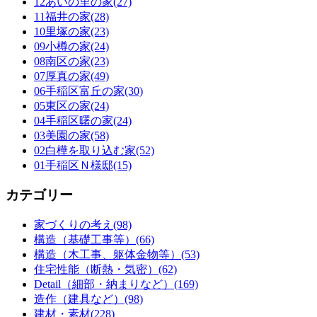
12あいの里の家(27)
11福井の家(28)
10里塚の家(23)
09小樽の家(24)
08南区の家(23)
07厚真の家(49)
06手稲区富丘の家(30)
05東区の家(24)
04手稲区曙の家(24)
03美園の家(58)
02白樺を取り込む家(52)
01手稲区Ｎ様邸(15)
カテゴリー
家づくりの考え(98)
構造（基礎工事等）(66)
構造（木工事、躯体金物等）(53)
住宅性能（断熱・気密）(62)
Detail（細部・納まりなど）(169)
造作（建具など）(98)
建材・素材(228)