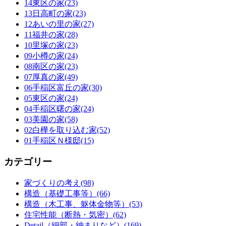
14東区の家(23)
13日高町の家(23)
12あいの里の家(27)
11福井の家(28)
10里塚の家(23)
09小樽の家(24)
08南区の家(23)
07厚真の家(49)
06手稲区富丘の家(30)
05東区の家(24)
04手稲区曙の家(24)
03美園の家(58)
02白樺を取り込む家(52)
01手稲区Ｎ様邸(15)
カテゴリー
家づくりの考え(98)
構造（基礎工事等）(66)
構造（木工事、躯体金物等）(53)
住宅性能（断熱・気密）(62)
Detail（細部・納まりなど）(169)