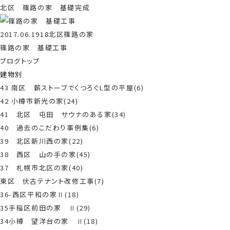
北区 篠路の家 基礎完成
2017.06.19
18北区篠路の家
篠路の家 基礎工事
ブログトップ
建物別
43 南区 薪ストーブでくつろぐL型の平屋(6)
42 小樽市新光の家(24)
41 北区 屯田 サウナのある家(34)
40 過去のこだわり事例集(6)
39 北区新川西の家(22)
38 西区 山の手の家(45)
37 札幌市北区の家(40)
東区 伏古テナント改修工事(7)
36-西区平和の家Ⅱ(18)
35手稲区前田の家 Ⅱ(29)
34小樽 望洋台の家 Ⅱ(18)