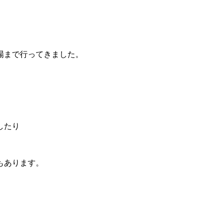
場まで行ってきました。
。
したり
。
もあります。