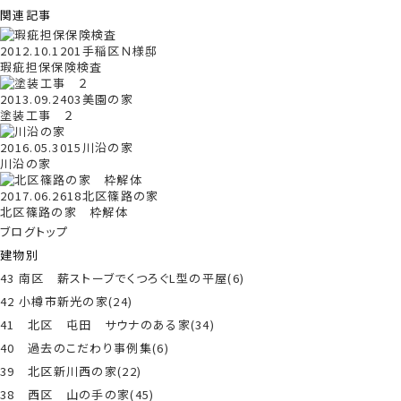
関連記事
2012.10.12
01手稲区Ｎ様邸
瑕疵担保保険検査
2013.09.24
03美園の家
塗装工事 ２
2016.05.30
15川沿の家
川沿の家
2017.06.26
18北区篠路の家
北区篠路の家 枠解体
ブログトップ
建物別
43 南区 薪ストーブでくつろぐL型の平屋(6)
42 小樽市新光の家(24)
41 北区 屯田 サウナのある家(34)
40 過去のこだわり事例集(6)
39 北区新川西の家(22)
38 西区 山の手の家(45)