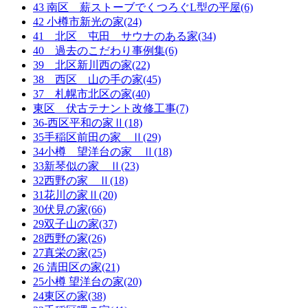
43 南区 薪ストーブでくつろぐL型の平屋(6)
42 小樽市新光の家(24)
41 北区 屯田 サウナのある家(34)
40 過去のこだわり事例集(6)
39 北区新川西の家(22)
38 西区 山の手の家(45)
37 札幌市北区の家(40)
東区 伏古テナント改修工事(7)
36-西区平和の家Ⅱ(18)
35手稲区前田の家 Ⅱ(29)
34小樽 望洋台の家 Ⅱ(18)
33新琴似の家 Ⅱ(23)
32西野の家 Ⅱ(18)
31花川の家Ⅱ(20)
30伏見の家(66)
29双子山の家(37)
28西野の家(26)
27真栄の家(25)
26 清田区の家(21)
25小樽 望洋台の家(20)
24東区の家(38)