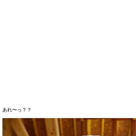
あれ〜っ？？