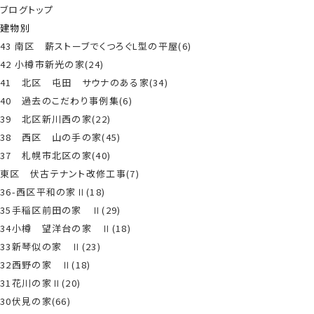
ブログトップ
建物別
43 南区 薪ストーブでくつろぐL型の平屋(6)
42 小樽市新光の家(24)
41 北区 屯田 サウナのある家(34)
40 過去のこだわり事例集(6)
39 北区新川西の家(22)
38 西区 山の手の家(45)
37 札幌市北区の家(40)
東区 伏古テナント改修工事(7)
36-西区平和の家Ⅱ(18)
35手稲区前田の家 Ⅱ(29)
34小樽 望洋台の家 Ⅱ(18)
33新琴似の家 Ⅱ(23)
32西野の家 Ⅱ(18)
31花川の家Ⅱ(20)
30伏見の家(66)