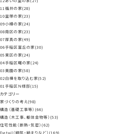
12あいの里の家(27)
11福井の家(28)
10里塚の家(23)
09小樽の家(24)
08南区の家(23)
07厚真の家(49)
06手稲区富丘の家(30)
05東区の家(24)
04手稲区曙の家(24)
03美園の家(58)
02白樺を取り込む家(52)
01手稲区Ｎ様邸(15)
カテゴリー
家づくりの考え(98)
構造（基礎工事等）(66)
構造（木工事、躯体金物等）(53)
住宅性能（断熱・気密）(62)
Detail（細部・納まりなど）(169)